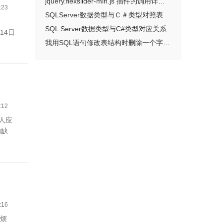
jquery.flexslider-min.js 插件的调用详细教程
:23
SQLServer数据类型与Ｃ＃类型对照表
SQL Server数据类型与C#类型对应关系
14日
我用SQL语句修改表结构时删除一个字段为什么提示"依赖于 列'HORTATION'"由于一个或多个对象访问此列
:12
人应
的缺
:16
挺烦