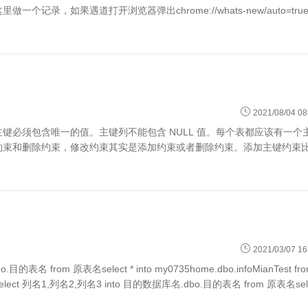
录，如果遇道打开浏览器弹出chrome://whats-new/auto=tru
2021/08/04 08
录。主键必须包含唯一的值。主键列不能包含 NULL 值。每个表都应该有一个
束和删除约束，修改约束其实是添加约束或者删除约束。添加主键约束比
2021/03/07 16
名 from 原表名select * into my0735home.dbo.infoMianTest fr
t 列名1,列名2,列名3 into 目的数据库名.dbo.目的表名 from 原表名sele