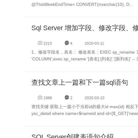
@ThisWeekEndTime= CONVERT(nvarchar(10), D…
Sql Server 增加字段、修改字
2215
4
2020-03-11
1、修改字段名，表名： 修改表名：EXEC sp_rename ‘原有表名’, '新表名'; 修改列名：EXEC sp_rename ‘表名.[原有列名]’, ‘新列名' ,
'COLUMN';exec sp_rename '[表名].[列名]','[
查找文章上一篇和下一篇sql语句
1988
2
2020-03-10
查找关键 获取上一篇小于当前id的最大id max(id) 相反下一篇min(id) 还要获取当前栏目id$title_a=recinfo("select max(id) from
ysc_detail where name=$nameid and id<{$_GET['news'
SQL Server创建表语句介绍