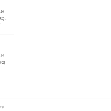
:26
SQL
(50) , 城市 varchar(50) , 面积 int …
:14
段2]
留言