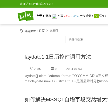
欢迎访问LiMi前端UI框架！
首页
数据库
当前位置：
laydate1.1日历控件调用方法
2085
0
2024-07-03
laydate({ elem: '#demo',format:'YYYY-MM-DD',//定义样式festival:true,//是否显示节日min:laydate.now(-7),//限制为前后一周
max:laydate.now(+7),istime:true,//是否显示时分秒i
如何解决MSSQL自增字段突然增大