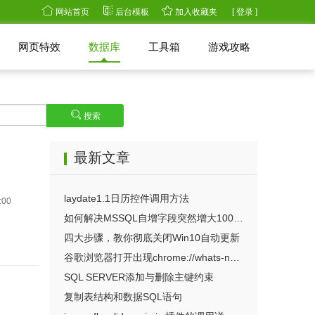
网站首页
后台模板
加入收藏夹
[ 登录 ]
网页特效
数据库
工具箱
游戏攻略
搜索
最新文章
laydate1.1日历控件调用方法
:00
如何解决MSSQL自增字段突然增大1000中的自增跳跃问题？
四大步骤，教你彻底关闭Win10自动更新
谷歌浏览器打开出现chrome://whats-new/auto=true的解决方法
SQL SERVER添加与删除主键约束
复制表结构和数据SQL语句