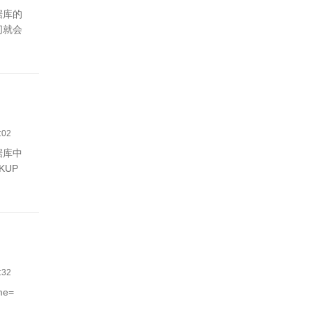
据库的
间就会
:02
据库中
KUP
:32
me=