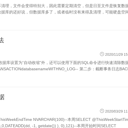
不清理，文件会变得特别大，因此需要定期清空，但是日至文件是恢复数
数据库的还好说，但数据库多了，或者临时没有来得及清理，可能硬盘空
法
2020/11/29 15
了将数据库设置为“自动收缩”外，还可以使用下面的SQL命令进行快速清除数
CTIONdatabasenameWITHNO_LOG-- 第二步：截断事务日志BAC
据
2020/03/29 11
ThisWeekEndTime NVARCHAR(100)--本周SELECT @ThisWeekStartTi
,0,DATEADD(dd, -1, getdate()) ), 0),121)--本周开始时间SELECT