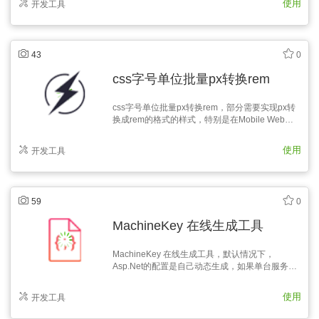
使用
开发工具
使用：rem。pc+mobile使用：
px+100%+media（或者框架）。小程序就单独的
使用rpx。完…
43
0
css字号单位批量px转换rem
css字号单位批量px转换rem，部分需要实现px转
换成rem的格式的样式，特别是在Mobile Web开
发中经常遇到这种情况，就需要用到工具快速转
换。
使用
开发工具
59
0
MachineKey 在线生成工具
MachineKey 在线生成工具，默认情况下，
Asp.Net的配置是自己动态生成，如果单台服务器
当然没问题，但是如果多台服务器负载均衡，
machineKey还采用动态生成的方式，每台服务器
使用
开发工具
上的machinekey值不一致，就导致加密出来的结
果也不一致，不能共享验证和ViewState，所以对