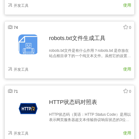
式：$html = preg_replace("/<([a-za-z]+)[^>]*>/","
使用
开发工具
<\1>",$html);3，过滤部分html…
74
0
robots.txt文件生成工具
robots.txt文件是有什么作用？robots.txt 是存放在
站点根目录下的一个纯文本文件。虽然它的设置很
简单，但是作用却很强大。它可以指定搜索引擎蜘
蛛只抓取指定的内容，或者是禁止搜索引擎蜘蛛抓
使用
开发工具
取网站的部分或全部内容。robots.txt文件如何使
用？robots.txt 文件应该放在网…
71
0
HTTP状态码对照表
HTTP状态码（英语：HTTP Status Code）是用以
表示网页服务器超文本传输协议响应状态的3位数
字代码。它由 RFC 2616 规范定义的，并得到
RFC 2518、RFC 2817、RFC 2295、RFC 2774
使用
开发工具
与 RFC 4918 等规范扩展。所有状态码的第一个