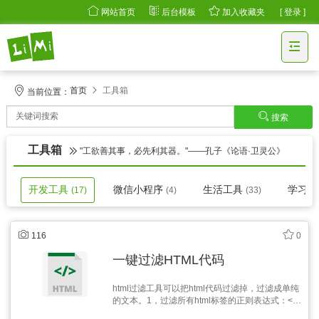
网站首页
后台模板
加入收藏夹
[ 登录 ]
首页
工具箱
当前位置：
搜索
工具箱
"工欲善其事，必先利其器。"——孔子《论语·卫灵公》
开发工具
微信小程序
生活工具
学习
(17)
(4)
(33)
116
0
一键过滤HTML代码
html过滤工具可以把html代码过滤掉，过滤成单纯
的文本。1，过滤所有html标签的正则表达式：</?
[^>]+>2，过滤所有html标签的属性的正则表达