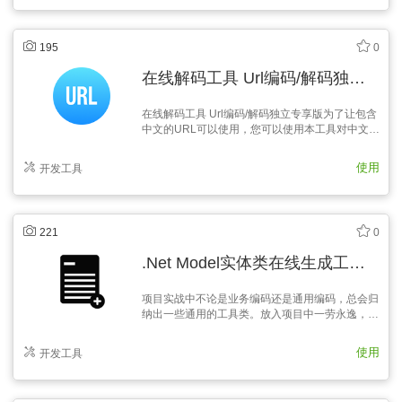
数字代表了响应的五种状态之一。所示的消息短
语…
195
0
在线解码工具 Url编码/解码独立专享版
在线解码工具 Url编码/解码独立专享版为了让包含
中文的URL可以使用，您可以使用本工具对中文进
行UrlEncode编码。
使用
开发工具
221
0
.Net Model实体类在线生成工具 SQLServer数据库实体类生成
项目实战中不论是业务编码还是通用编码，总会归
纳出一些通用的工具类。放入项目中一劳永逸，让
兄弟姐妹们避免编写重复代码。所以利用了工作之
余的时间，将这些散落在多个项目中精致优雅的工
使用
开发工具
具类，归纳起来形成工程，方便后续工作的使用和
便捷开发。根据实际需求，编写了此…