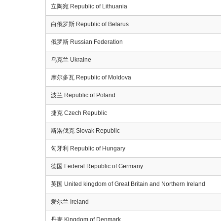
立陶宛 Republic of Lithuania
白俄罗斯 Republic of Belarus
俄罗斯 Russian Federation
乌克兰 Ukraine
摩尔多瓦 Republic of Moldova
波兰 Republic of Poland
捷克 Czech Republic
斯洛伐克 Slovak Republic
匈牙利 Republic of Hungary
德国 Federal Republic of Germany
英国 United kingdom of Great Britain and Northern Ireland
爱尔兰 Ireland
丹麦 Kingdom of Denmark