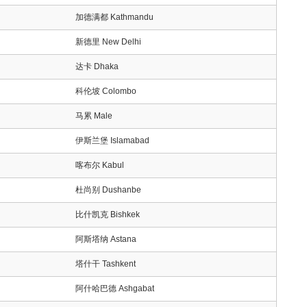
加德满都 Kathmandu
新德里 New Delhi
达卡 Dhaka
科伦坡 Colombo
马累 Male
伊斯兰堡 Islamabad
喀布尔 Kabul
杜尚别 Dushanbe
比什凯克 Bishkek
阿斯塔纳 Astana
塔什干 Tashkent
阿什哈巴德 Ashgabat