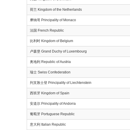
荷兰 Kingdom of the Netherlands
摩纳哥 Principality of Monaco
法国 French Republic
比利时 Kingdom of Belgium
卢森堡 Grand Duchy of Luxembourg
奥地利 Republic of Austria
瑞士 Swiss Confederation
列支敦士登 Principality of Liechtenstein
西班牙 Kingdom of Spain
安道尔 Principality of Andorra
葡萄牙 Portuguese Republic
意大利 Italian Republic