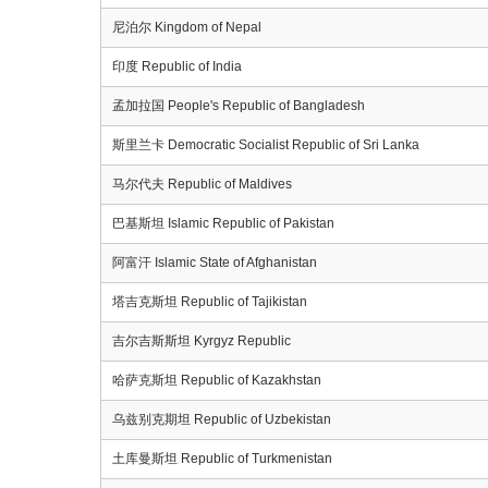
尼泊尔 Kingdom of Nepal
印度 Republic of India
孟加拉国 People's Republic of Bangladesh
斯里兰卡 Democratic Socialist Republic of Sri Lanka
马尔代夫 Republic of Maldives
巴基斯坦 Islamic Republic of Pakistan
阿富汗 Islamic State of Afghanistan
塔吉克斯坦 Republic of Tajikistan
吉尔吉斯斯坦 Kyrgyz Republic
哈萨克斯坦 Republic of Kazakhstan
乌兹别克期坦 Republic of Uzbekistan
土库曼斯坦 Republic of Turkmenistan