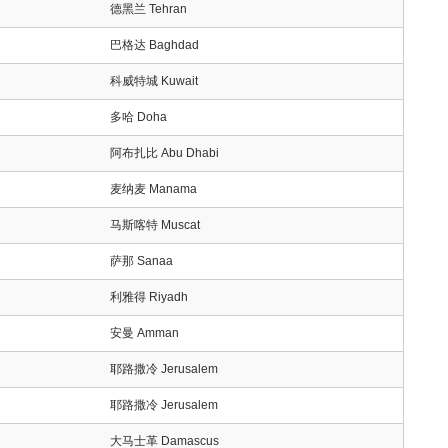
德黑兰 Tehran
巴格达 Baghdad
科威特城 Kuwait
多哈 Doha
阿布扎比 Abu Dhabi
麦纳麦 Manama
马斯喀特 Muscat
萨那 Sanaa
利雅得 Riyadh
安曼 Amman
耶路撒冷 Jerusalem
耶路撒冷 Jerusalem
大马士革 Damascus