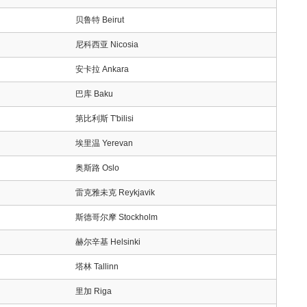
贝鲁特 Beirut
尼科西亚 Nicosia
安卡拉 Ankara
巴库 Baku
第比利斯 T'bilisi
埃里温 Yerevan
奥斯路 Oslo
雷克雅未克 Reykjavik
斯德哥尔摩 Stockholm
赫尔辛基 Helsinki
塔林 Tallinn
里加 Riga