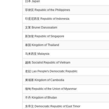
日本 Japan
菲律宾 Republic of the Philippines
印度尼西亚 Republic of Indonesia
文莱 Brunei Darussalam
新加坡 Republic of Singapore
泰国 Kingdom of Thailand
马来西亚 Malaysia
越南 Socialist Republic of Vietnam
老挝 Lao People's Democratic Republic
柬埔寨 Kingdom of Cambodia
缅甸 Republic of the Union of Myanmar
不丹 Kingdom of Bhutan
东帝汶 Democratic Republic of East Timor