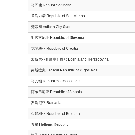
马耳他 Republic of Malta
圣马力诺 Republic of San Marino
梵蒂冈 Vatican City State
斯洛文尼亚 Republic of Slovenia
克罗地亚 Republic of Croatia
波斯尼亚和黑塞哥维那 Bosnia and Herzegovina
南斯拉夫 Federal Republic of Yugoslavia
马其顿 Republic of Macedonia
阿尔巴尼亚 Republic of Albania
罗马尼亚 Romania
保加利亚 Republic of Bulgaria
希腊 Hellenic Republic