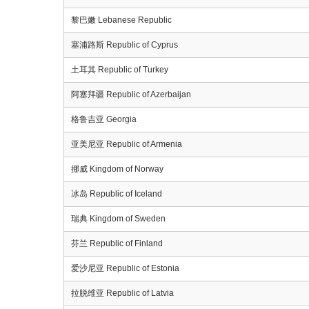
黎巴嫩 Lebanese Republic
塞浦路斯 Republic of Cyprus
土耳其 Republic of Turkey
阿塞拜疆 Republic of Azerbaijan
格鲁吉亚 Georgia
亚美尼亚 Republic of Armenia
挪威 Kingdom of Norway
冰岛 Republic of Iceland
瑞典 Kingdom of Sweden
芬兰 Republic of Finland
爱沙尼亚 Republic of Estonia
拉脱维亚 Republic of Latvia