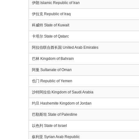
伊朗 Islamic Republic of Iran
伊拉克 Republic of Iraq
科威特 State of Kuwait
卡塔尔 State of Qatarc
阿拉伯联合酋长国 United Arab Emirates
巴林 Kingdom of Bahrain
阿曼 Sultanate of Oman
也门 Republic of Yemen
沙特阿拉伯 Kingdom of Saudi Arabia
约旦 Hashemite Kingdom of Jordan
巴勒斯坦 State of Palestine
以色列 State of Israel
叙利亚 Syrian Arab Republic