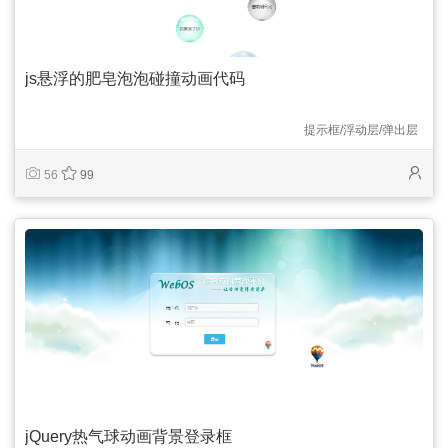
js悬浮的肥皂泡泡碰撞动画代码
提示框/浮动层/弹出层
56
99
jQuery热气球动画背景登录框