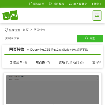
网站首页
后台模板
加入收藏夹
[ 登录 ]
首页
网页特效
当前位置：
搜索
网页特效
jQuery特效,CSS特效,JavaScript特效,源码下载
导航菜单
焦点图
选项卡/滑动门
文字特
(8)
(7)
(3)